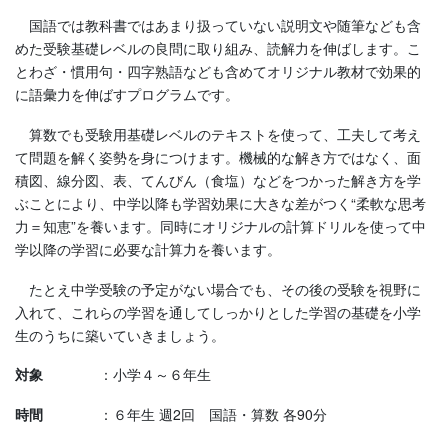
国語では教科書ではあまり扱っていない説明文や随筆なども含
めた受験基礎レベルの良問に取り組み、読解力を伸ばします。こ
とわざ・慣用句・四字熟語なども含めてオリジナル教材で効果的
に語彙力を伸ばすプログラムです。
算数でも受験用基礎レベルのテキストを使って、工夫して考え
て問題を解く姿勢を身につけます。機械的な解き方ではなく、面
積図、線分図、表、てんびん（食塩）などをつかった解き方を学
ぶことにより、中学以降も学習効果に大きな差がつく“柔軟な思考
力＝知恵”を養います。同時にオリジナルの計算ドリルを使って中
学以降の学習に必要な計算力を養います。
たとえ中学受験の予定がない場合でも、その後の受験を視野に
入れて、これらの学習を通してしっかりとした学習の基礎を小学
生のうちに築いていきましょう。
対象
：小学４～６年生
時間
：６年生 週2回 国語・算数 各90分