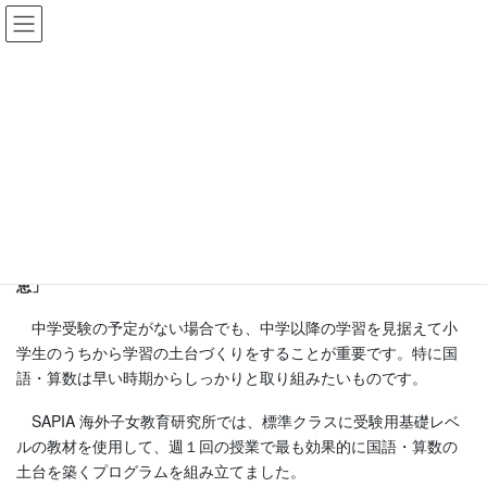
コ
ナ
ン
ビ
テ
ゲ
ン
ー
ツ
シ
小学部 標準クラス
に
ョ
移
ン
動
に
移
HOME
クラス紹介
小学部
小学部 標準クラス
動
小学生のうちに築いておきたい勉強の土台と「柔軟な思考力＝知
恵」
中学受験の予定がない場合でも、中学以降の学習を見据えて小
学生のうちから学習の土台づくりをすることが重要です。特に国
語・算数は早い時期からしっかりと取り組みたいものです。
SAPIA 海外子女教育研究所では、標準クラスに受験用基礎レベ
ルの教材を使用して、週１回の授業で最も効果的に国語・算数の
土台を築くプログラムを組み立てました。