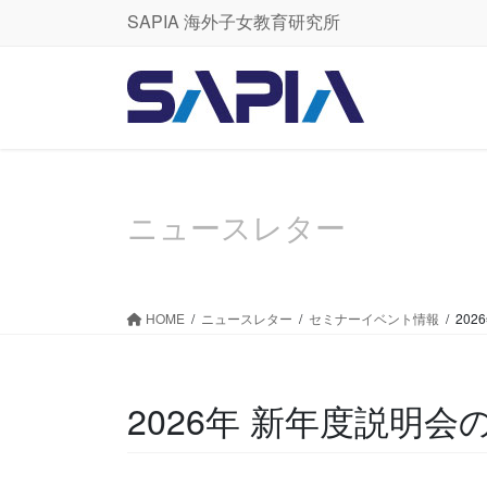
コ
ナ
SAPIA 海外子女教育研究所
ン
ビ
テ
ゲ
ン
ー
ツ
シ
に
ョ
移
ン
動
に
ニュースレター
移
動
HOME
ニュースレター
セミナーイベント情報
20
2026年 新年度説明会